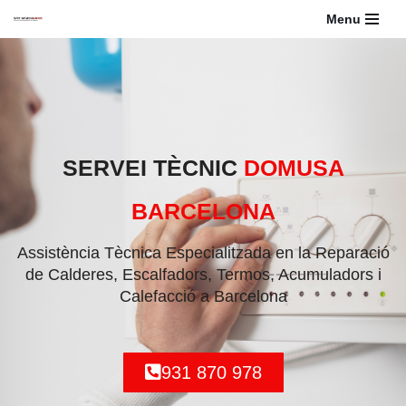
Menu
Saltar
al
contenido
SERVEI TÈCNIC
DOMUSA
BARCELONA
Assistència Tècnica Especialitzada en la Reparació
de Calderes, Escalfadors, Termos, Acumuladors i
Calefacció a Barcelona
931 870 978